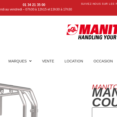
SUIVEZ-NOUS SUR LES 
01 34 21 35 00
undi au vendredi – 07h30 à 12h15 et 13h30 à 17h30
MARQUES
VENTE
LOCATION
OCCASION
MANIT
MAN
CO