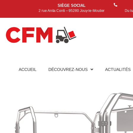
SIÈGE SOCIAL
2 rue Anita Conti – 95280 Jouy-le-Moutier
Du l
ACCUEIL
DÉCOUVREZ-NOUS
ACTUALITÉS