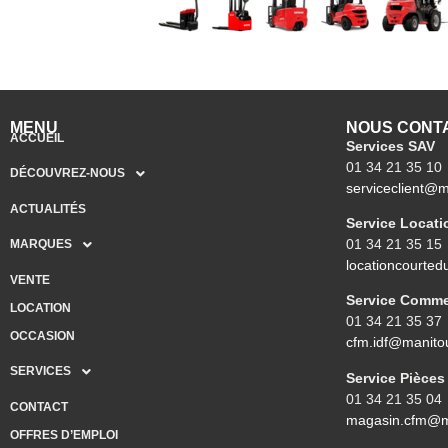
MENU
NOUS CONT
ACCUEIL
Services SAV
01 34 21 35 10
DÉCOUVREZ-NOUS
serviceclient@
ACTUALITÉS
Service Locati
01 34 21 35 15
MARQUES
locationcourte
VENTE
Service Comme
LOCATION
01 34 21 35 37
OCCASION
cfm.idf@manito
SERVICES
Service Pièces
01 34 21 35 04
CONTACT
magasin.cfm@m
OFFRES D’EMPLOI