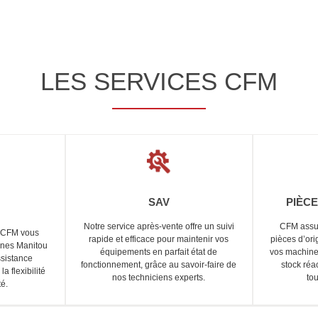
LES SERVICES CFM
SAV
PIÈC
Notre service après-vente offre un suivi
CFM assur
, CFM vous
rapide et efficace pour maintenir vos
pièces d’ori
ines Manitou
équipements en parfait état de
vos machines
sistance
fonctionnement, grâce au savoir-faire de
stock réa
la flexibilité
nos techniciens experts.
to
té.