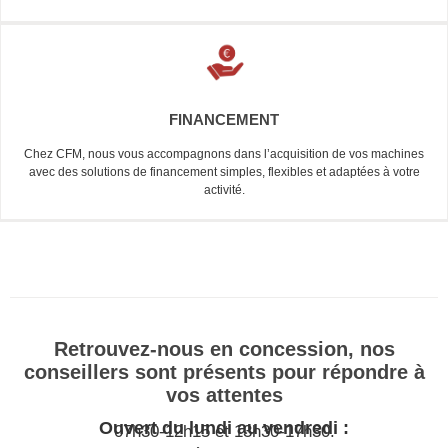
FINANCEMENT
Chez CFM, nous vous accompagnons dans l’acquisition de vos machines
avec des solutions de financement simples, flexibles et adaptées à votre
activité.
Retrouvez-nous en concession, nos
conseillers sont présents pour répondre à
vos attentes
Ouvert du lundi au vendredi :
07h30-12h15 et 13h30-17h30.