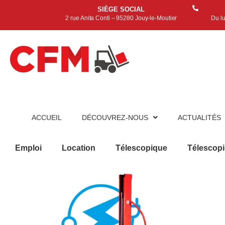
SIÈGE SOCIAL
2 rue Anita Conti – 95280 Jouy-le-Moutier
Du l
ACCUEIL
DÉCOUVREZ-NOUS
ACTUALITÉS
Emploi
Location
Télescopique
Télescop