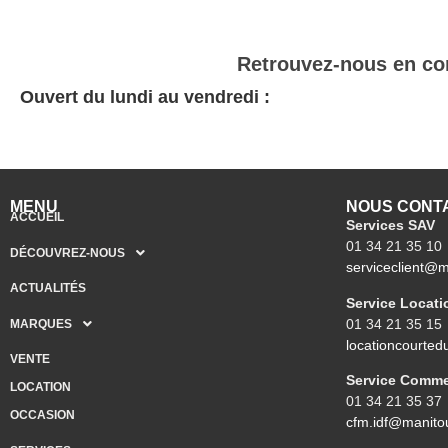
Retrouvez-nous en con
Ouvert du lundi au vendredi :
MENU
NOUS CONT
ACCUEIL
Services SAV
01 34 21 35 10
DÉCOUVREZ-NOUS
serviceclient@
ACTUALITÉS
Service Locati
01 34 21 35 15
MARQUES
locationcourte
VENTE
Service Comme
LOCATION
01 34 21 35 37
OCCASION
cfm.idf@manito