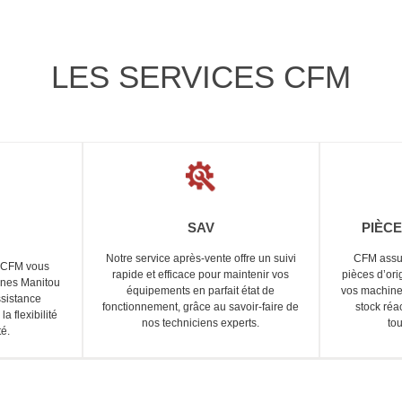
LES SERVICES CFM
SAV
PIÈC
Notre service après-vente offre un suivi
CFM assur
, CFM vous
rapide et efficace pour maintenir vos
pièces d’ori
ines Manitou
équipements en parfait état de
vos machines
sistance
fonctionnement, grâce au savoir-faire de
stock réa
la flexibilité
nos techniciens experts.
to
té.