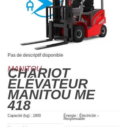
Pas de descriptif disponible
MANITOU
CHARIOT
ÉLÉVATEUR
MANITOU ME
418
Capacité (kg) :
1800
Énergie :
Électricité –
Responsable