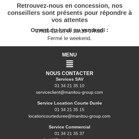
Retrouvez-nous en concession, nos
conseillers sont présents pour répondre à
vos attentes
Ouvert du lundi au vendredi :
07h30-12h15 et 13h30-17h30.
Fermé le weekend.
MENU
NOUS CONTACTER
Services SAV
01 34 21 35 10
serviceclient@manitou-group.com
Service Location Courte Durée
01 34 21 35 15
locationcourteduree@manitou-group.com
Service Commercial
01 34 21 35 37