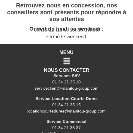
Retrouvez-nous en concession, nos
conseillers sont présents pour répondre à
vos attentes
Ouvert du lundi au vendredi :
07h30-12h15 et 13h30-17h30.
Fermé le weekend.
MENU
NOUS CONTACTER
Services SAV
01 34 21 35 10
serviceclient@manitou-group.com
Service Location Courte Durée
01 34 21 35 15
locationcourteduree@manitou-group.com
Service Commercial
01 34 21 35 37