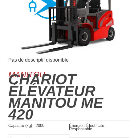
Pas de descriptif disponible
MANITOU
CHARIOT
ÉLÉVATEUR
MANITOU ME
420
Capacité (kg) :
2000
Énergie :
Électricité –
Responsable