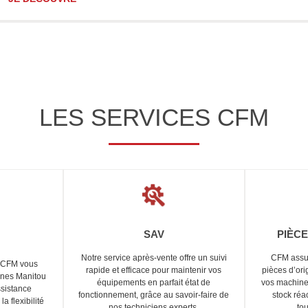
LES SERVICES CFM
SAV
PIÈC
Notre service après-vente offre un suivi
CFM assur
, CFM vous
rapide et efficace pour maintenir vos
pièces d’ori
ines Manitou
équipements en parfait état de
vos machines
sistance
fonctionnement, grâce au savoir-faire de
stock réa
la flexibilité
nos techniciens experts.
to