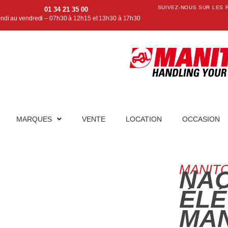
SUIVEZ-NOUS SUR LES 
01 34 21 35 00
undi au vendredi – 07h30 à 12h15 et 13h30 à 17h30
MARQUES
VENTE
LOCATION
OCCASION
MANIT
NA
ÉLÉ
MAN