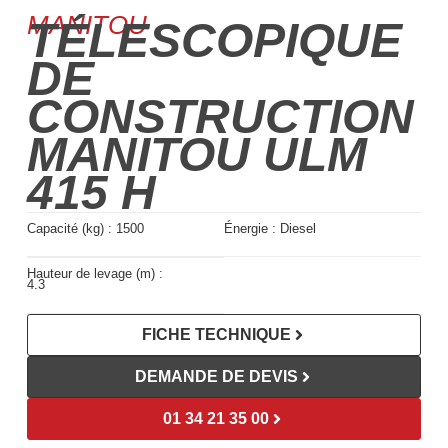
MANITOU
TÉLESCOPIQUE
DE
CONSTRUCTION
MANITOU ULM
415 H
Capacité (kg) :
1500
Énergie : Diesel
Hauteur de levage (m) :
4.3
FICHE TECHNIQUE
DEMANDE DE DEVIS
01 34 21 35 00