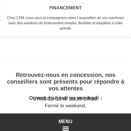
FINANCEMENT
Chez CFM, nous vous accompagnons dans l’acquisition de vos machines
avec des solutions de financement simples, flexibles et adaptées à votre
activité.
Retrouvez-nous en concession, nos
conseillers sont présents pour répondre à
vos attentes
Ouvert du lundi au vendredi :
07h30-12h15 et 13h30-17h30.
Fermé le weekend.
MENU