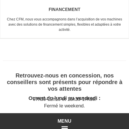
FINANCEMENT
Chez CFM, nous vous accompagnons dans l’acquisition de vos machines
avec des solutions de financement simples, flexibles et adaptées à votre
activité.
Retrouvez-nous en concession, nos
conseillers sont présents pour répondre à
vos attentes
Ouvert du lundi au vendredi :
07h30-12h15 et 13h30-17h30.
Fermé le weekend.
MENU