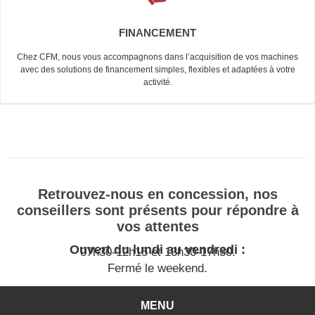
FINANCEMENT
Chez CFM, nous vous accompagnons dans l’acquisition de vos machines
avec des solutions de financement simples, flexibles et adaptées à votre
activité.
Retrouvez-nous en concession, nos
conseillers sont présents pour répondre à
vos attentes
Ouvert du lundi au vendredi :
07h30-12h15 et 13h30-17h30.
Fermé le weekend.
MENU