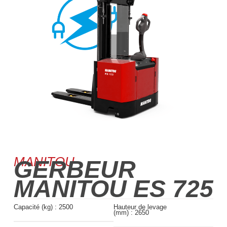
MANITOU
GERBEUR
MANITOU ES 725
Capacité (kg) :
2500
Hauteur de levage
(mm) :
2650