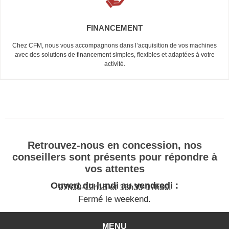
FINANCEMENT
Chez CFM, nous vous accompagnons dans l’acquisition de vos machines
avec des solutions de financement simples, flexibles et adaptées à votre
activité.
Retrouvez-nous en concession, nos
conseillers sont présents pour répondre à
vos attentes
Ouvert du lundi au vendredi :
07h30-12h15 et 13h30-17h30.
Fermé le weekend.
MENU