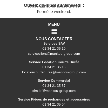
Ouvert du lundi au vendredi :
07h30-12h15 et 13h30-17h30.
Fermé le weekend.
MENU
NOUS CONTACTER
Services SAV
01 34 21 35 10
serviceclient@manitou-group.com
Service Location Courte Durée
01 34 21 35 15
locationcourteduree@manitou-group.com
Service Commercial
01 34 21 35 37
cfm.idf@manitou-group.com
Service Pièces de rechanges et accessoires
01 34 21 35 04