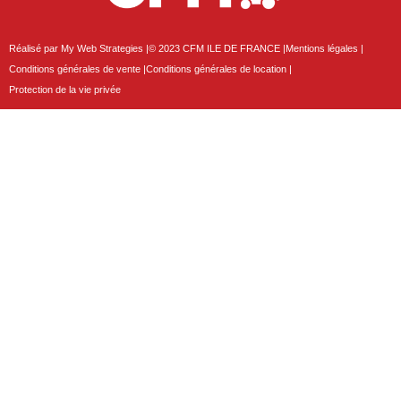
Réalisé par My Web Strategies |
© 2023 CFM ILE DE FRANCE |
Mentions légales |
Conditions générales de vente |
Conditions générales de location |
Protection de la vie privée