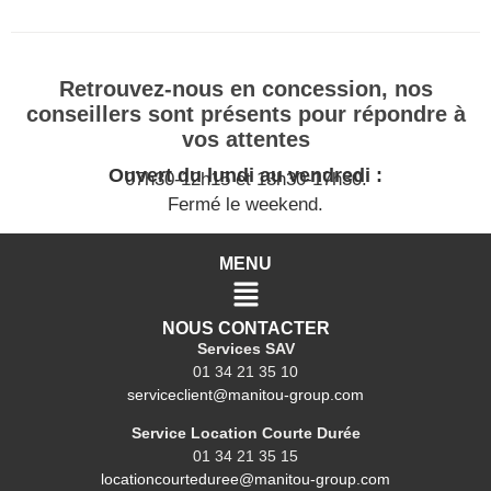
Retrouvez-nous en concession, nos
conseillers sont présents pour répondre à
vos attentes
Ouvert du lundi au vendredi :
07h30-12h15 et 13h30-17h30.
Fermé le weekend.
MENU
NOUS CONTACTER
Services SAV
01 34 21 35 10
serviceclient@manitou-group.com
Service Location Courte Durée
01 34 21 35 15
locationcourteduree@manitou-group.com