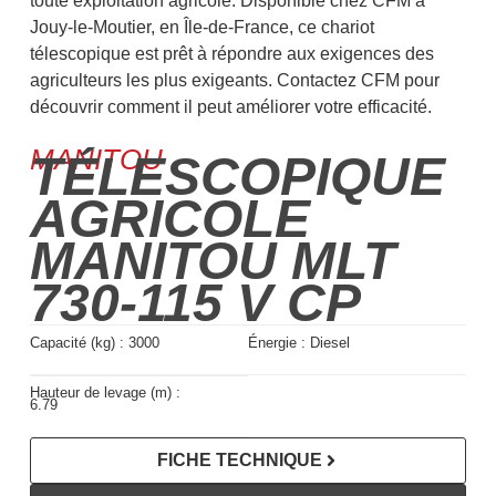
toute exploitation agricole. Disponible chez CFM à
Jouy-le-Moutier, en Île-de-France, ce chariot
télescopique est prêt à répondre aux exigences des
agriculteurs les plus exigeants. Contactez CFM pour
découvrir comment il peut améliorer votre efficacité.
MANITOU
TÉLESCOPIQUE
AGRICOLE
MANITOU MLT
730-115 V CP
Capacité (kg) :
3000
Énergie :
Diesel
Hauteur de levage (m) :
6.79
FICHE TECHNIQUE