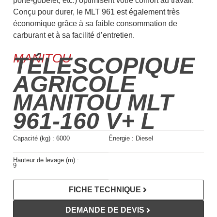
porte-gobelet, etc.) optimisent votre confort au travail.
Conçu pour durer, le MLT 961 est également très
économique grâce à sa faible consommation de
carburant et à sa facilité d’entretien.
MANITOU
TÉLESCOPIQUE
AGRICOLE
MANITOU MLT
961-160 V+ L
Capacité (kg) :
6000
Énergie :
Diesel
Hauteur de levage (m) :
9
FICHE TECHNIQUE
DEMANDE DE DEVIS