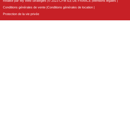
Réalisé par My Web Strategies |
© 2023 CFM ILE DE FRANCE |
Mentions légales |
Conditions générales de vente |
Conditions générales de location |
Protection de la vie privée