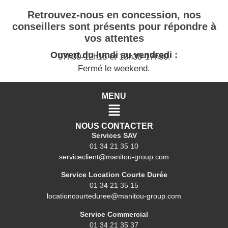
Retrouvez-nous en concession, nos
conseillers sont présents pour répondre à
vos attentes
Ouvert du lundi au vendredi :
07h30-12h15 et 13h30-17h30.
Fermé le weekend.
MENU
NOUS CONTACTER
Services SAV
01 34 21 35 10
serviceclient@manitou-group.com
Service Location Courte Durée
01 34 21 35 15
locationcourteduree@manitou-group.com
Service Commercial
01 34 21 35 37