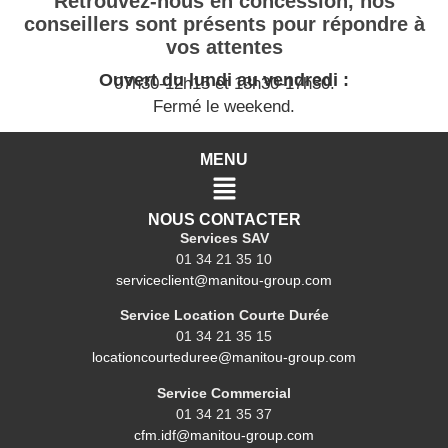
Retrouvez-nous en concession, nos
conseillers sont présents pour répondre à
vos attentes
Ouvert du lundi au vendredi :
07h30-12h15 et 13h30-17h30.
Fermé le weekend.
MENU
NOUS CONTACTER
Services SAV
01 34 21 35 10
serviceclient@manitou-group.com
Service Location Courte Durée
01 34 21 35 15
locationcourteduree@manitou-group.com
Service Commercial
01 34 21 35 37
cfm.idf@manitou-group.com